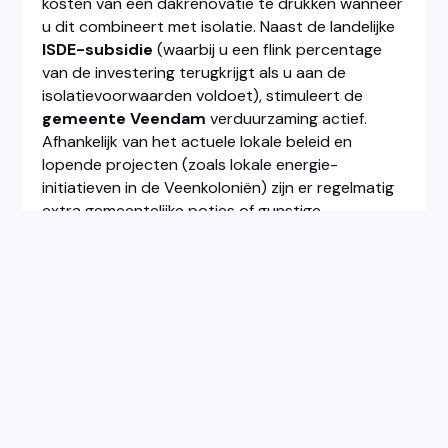
kosten van een dakrenovatie te drukken wanneer
u dit combineert met isolatie. Naast de landelijke
ISDE-subsidie
(waarbij u een flink percentage
van de investering terugkrijgt als u aan de
isolatievoorwaarden voldoet), stimuleert de
gemeente Veendam
verduurzaming actief.
Afhankelijk van het actuele lokale beleid en
lopende projecten (zoals lokale energie-
initiatieven in de Veenkoloniën) zijn er regelmatig
extra gemeentelijke potjes of gunstige
duurzaamheidsleningen beschikbaar. Wij kunnen u
tijdens een inspectie exact uitleggen welke
isolatiewaarden u nodig heeft om voor deze
regelingen in aanmerking te komen.
6. In hoeverre spelen aardbevingen door
de gaswinning nog een rol bij dakschade in
Veendam?
Hoewel Veendam aan de rand van het kerngebied
ligt, hebben de trillingen uit het verleden (en de