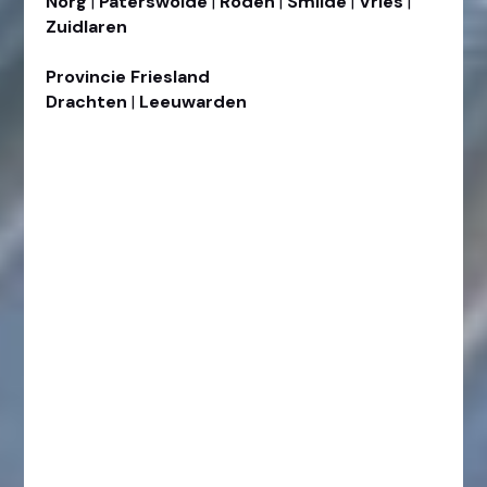
Norg
|
Paterswolde
|
Roden
|
Smilde
|
Vries
|
Zuidlaren
Provincie
Friesland
Drachten
|
Leeuwarden