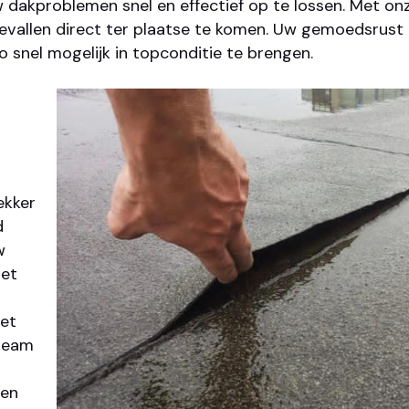
dakproblemen snel en effectief op te lossen. Met onz
evallen direct ter plaatse te komen. Uw gemoedsrust 
 snel mogelijk in topconditie te brengen.
ekker
d
w
het
het
 team
pen